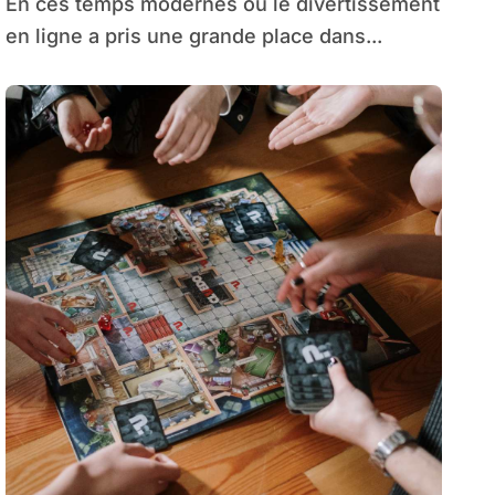
En ces temps modernes où le divertissement
Disney+
en ligne a pris une grande place dans...