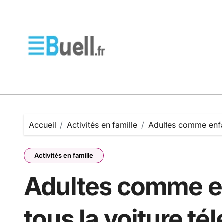
Passer
au
contenu
Accueil
Activités en famille
Adultes comme enfa
Activités en famille
Adultes comme en
tous la voiture 