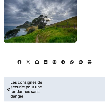
Navigation
Les consignes de
sécurité pour une
de
randonnée sans
danger
l’article