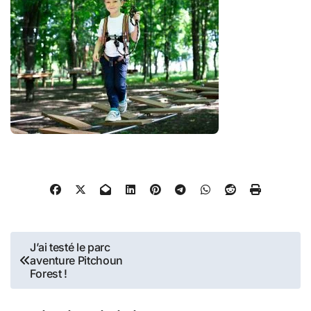
Navigation
J’ai testé le parc
aventure Pitchoun
de
Forest !
l’article