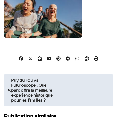
Navigation
Puy du Fou vs
Futuroscope : Quel
de
parc offre la meilleure
expérience historique
l’article
pour les familles ?
Publication similaire