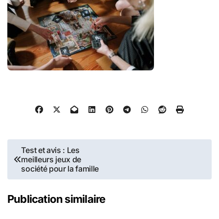
Navigation
Test et avis : Les
meilleurs jeux de
de
société pour la famille
l’article
Publication similaire